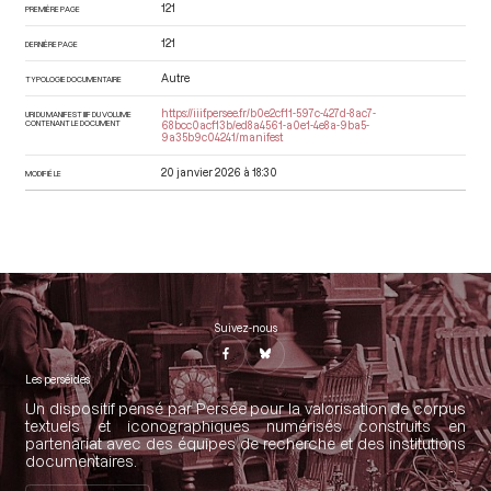
121
PREMIÈRE PAGE
121
DERNIÈRE PAGE
Autre
TYPOLOGIE DOCUMENTAIRE
https://iiif.persee.fr/b0e2cf11-597c-427d-8ac7-
URI DU MANIFEST IIIF DU VOLUME
CONTENANT LE DOCUMENT
68bcc0acf13b/ed8a4561-a0e1-4e8a-9ba5-
9a35b9c04241/manifest
20 janvier 2026 à 18:30
MODIFIÉ LE
Suivez-nous
Les perséides
Un dispositif pensé par Persée pour la valorisation de corpus
textuels et iconographiques numérisés construits en
partenariat avec des équipes de recherche et des institutions
documentaires.