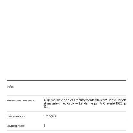
Infos
Auguste Claverie. "Les Établissements Claverie". Dans : Corsets
RÉFÉRENCE BIBLIOGRAPHIQUE
et matériels médicaux — La Hernie par A. Claverie
. 1920. p.
121.
Français
LANGUE PRINCIPALE
1
NOMBRE DE PAGES