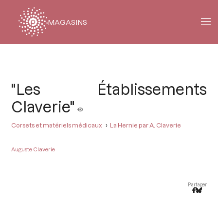
MAGASINS
Fil
d'Ariane
"Les Établissements
Claverie"
Corsets et matériels médicaux
La Hernie par A. Claverie
Auguste Claverie
Partager