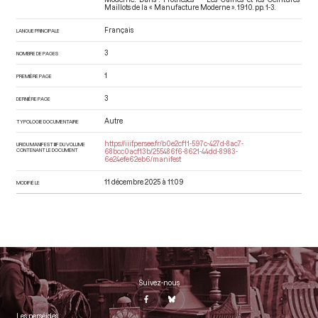
Maillots de la « Manufacture Moderne »
. 1910. pp. 1-3.
Français
LANGUE PRINCIPALE
3
NOMBRE DE PAGES
1
PREMIÈRE PAGE
3
DERNIÈRE PAGE
Autre
TYPOLOGIE DOCUMENTAIRE
https://iiif.persee.fr/b0e2cf11-597c-427d-8ac7-
URI DU MANIFEST IIIF DU VOLUME
CONTENANT LE DOCUMENT
68bcc0acf13b/255486f6-8621-44dd-8983-
6e24efe62eb6/manifest
11 décembre 2025 à 11:09
MODIFIÉ LE
Suivez-nous
Les perséides