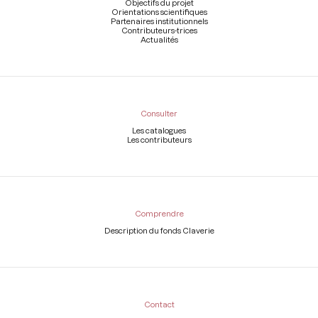
page
Objectifs du projet
Orientations scientifiques
Partenaires institutionnels
Contributeurs-trices
Actualités
Consulter
Les catalogues
Les contributeurs
Comprendre
Description du fonds Claverie
Contact