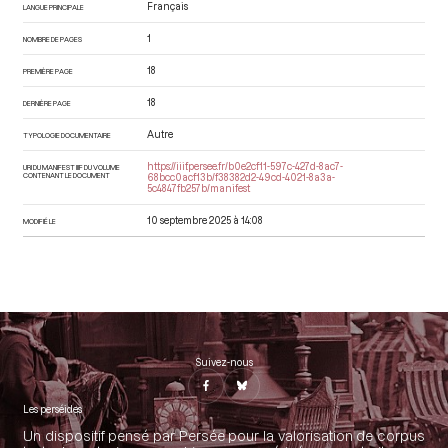
Français
LANGUE PRINCIPALE
1
NOMBRE DE PAGES
18
PREMIÈRE PAGE
18
DERNIÈRE PAGE
Autre
TYPOLOGIE DOCUMENTAIRE
https://iiif.persee.fr/b0e2cf11-597c-427d-8ac7-
URI DU MANIFEST IIIF DU VOLUME
CONTENANT LE DOCUMENT
68bcc0acf13b/f38382d2-49cd-4021-8a3a-
5c4847fb257b/manifest
10 septembre 2025 à 14:08
MODIFIÉ LE
Suivez-nous
Les perséides
Un dispositif pensé par Persée pour la valorisation de corpus