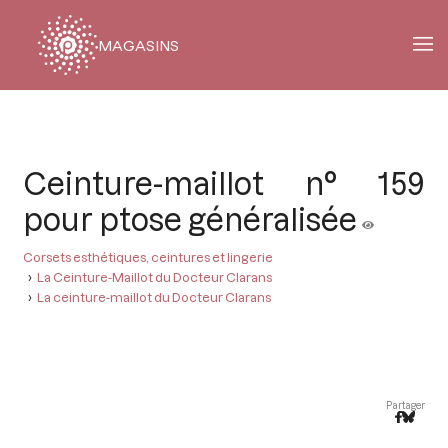
MAGASINS
Fil
d'Ariane
Ceinture-maillot n° 159
pour ptose généralisée
Corsets esthétiques, ceintures et lingerie
La Ceinture-Maillot du Docteur Clarans
La ceinture-maillot du Docteur Clarans
Partager