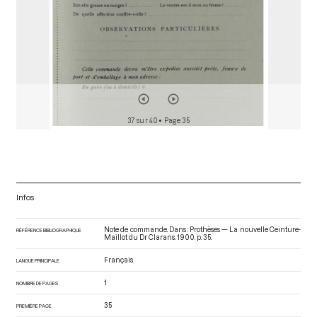
37 sur 40
• Page 35
Infos
Note de commande. Dans : Prothèses — La nouvelle Ceinture-
RÉFÉRENCE BIBLIOGRAPHIQUE
Maillot du Dr Clarans
. 1900. p. 35.
Français
LANGUE PRINCIPALE
1
NOMBRE DE PAGES
35
PREMIÈRE PAGE