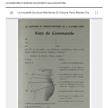
La table des matières ne contient aucune entrée.
V
La nouvelle Ceinture-Maillot du Dr Clarans. Paris : Maison Claverie, 1900. 36 p. (Prothèses, 4)
i
s
u
a
l
i
s
e
u
r
M
i
r
a
d
o
r