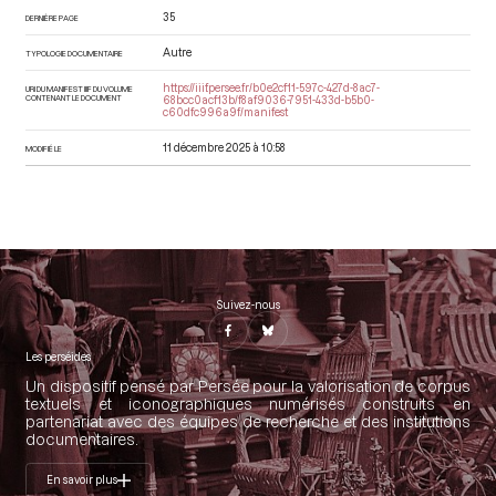
35
DERNIÈRE PAGE
Autre
TYPOLOGIE DOCUMENTAIRE
https://iiif.persee.fr/b0e2cf11-597c-427d-8ac7-
URI DU MANIFEST IIIF DU VOLUME
CONTENANT LE DOCUMENT
68bcc0acf13b/f8af9036-7951-433d-b5b0-
c60dfc996a9f/manifest
11 décembre 2025 à 10:58
MODIFIÉ LE
Suivez-nous
Les perséides
Un dispositif pensé par Persée pour la valorisation de corpus
textuels et iconographiques numérisés construits en
partenariat avec des équipes de recherche et des institutions
documentaires.
En savoir plus