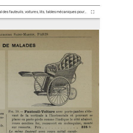
Prothèses, n°1, 1890. Catalogue illustré et spécial des fauteuils, voitures, lits, tables mécaniques pour repos & malades.