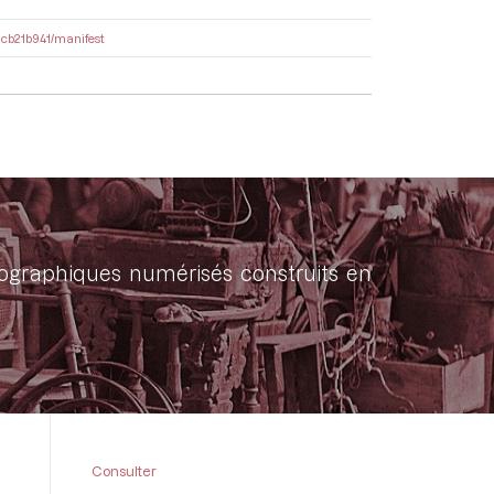
ddcb21b941/manifest
onographiques numérisés construits en
Consulter