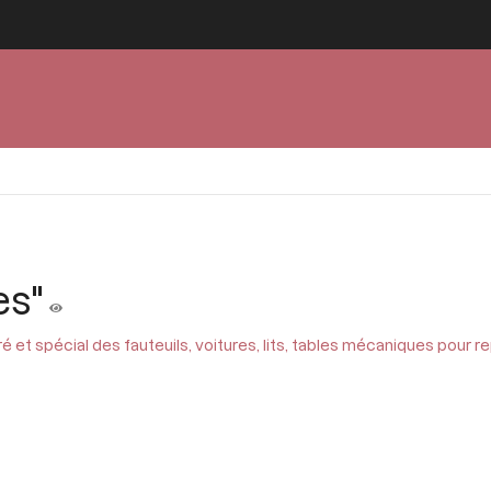
es"
tré et spécial des fauteuils, voitures, lits, tables mécaniques pour 