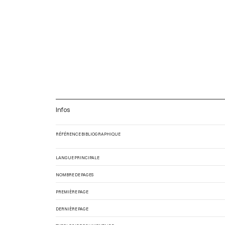
Infos
RÉFÉRENCE BIBLIOGRAPHIQUE
LANGUE PRINCIPALE
NOMBRE DE PAGES
PREMIÈRE PAGE
DERNIÈRE PAGE