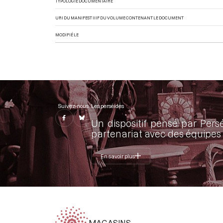
TYPOLOGIE DOCUMENTAIRE
URI DU MANIFEST IIIF DU VOLUME CONTENANT LE DOCUMENT
MODIFIÉ LE
Suivez-nous
Les perséides
Un dispositif pensé par Pers
partenariat avec des équipes 
En savoir plus