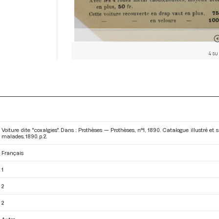
4 su
Voiture dite "coxalgies". Dans : Prothèses — Prothèses, n°1, 1890. Catalogue illustré et 
malades.
. 1890. p. 2.
Français
1
2
2