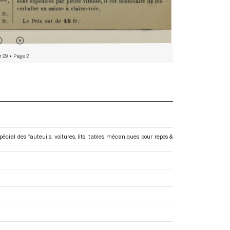
r 29
• Page 2
spécial des fauteuils, voitures, lits, tables mécaniques pour repos &