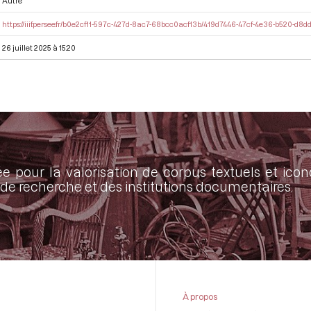
Autre
https://iiif.persee.fr/b0e2cf11-597c-427d-8ac7-68bcc0acf13b/419d7446-47cf-4e36-b520-d8
26 juillet 2025 à 15:20
ée pour la valorisation de corpus textuels et ic
de recherche et des institutions documentaires.
À propos