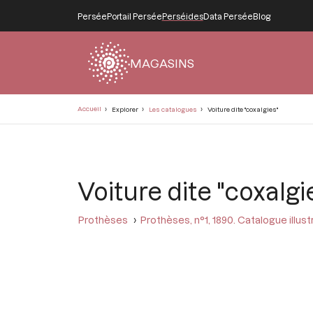
Persée
Portail Persée
Perséides
Data Persée
Blog
MAGASINS
Fil
Accueil
Explorer
Les catalogues
Voiture dite "coxalgies"
d'Ariane
Voiture dite "coxalgi
Prothèses
Prothèses, n°1, 1890. Catalogue illus