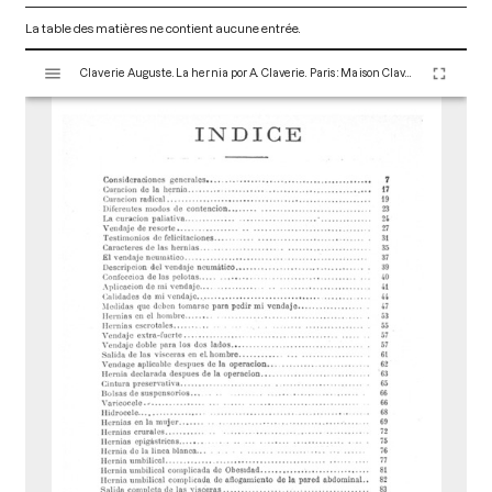
La table des matières ne contient aucune entrée.
V
Claverie Auguste. La hernia por A. Claverie. Paris : Maison Claverie, 1920. 104 p. (Corsets et matériels médicaux, 10)
i
s
u
a
l
i
s
e
u
r
M
i
r
a
d
o
r