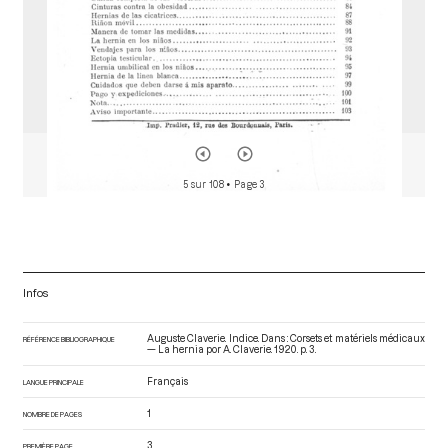
5 sur 108
• Page 3
Infos
Auguste Claverie. Indice. Dans : Corsets et matériels médicaux
RÉFÉRENCE BIBLIOGRAPHIQUE
— La hernia por A. Claverie
. 1920. p. 3.
Français
LANGUE PRINCIPALE
1
NOMBRE DE PAGES
3
PREMIÈRE PAGE