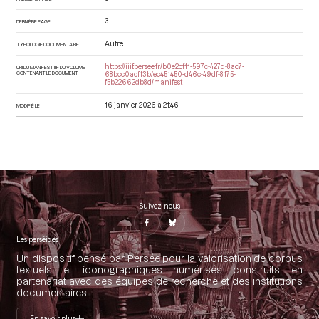
3
DERNIÈRE PAGE
Autre
TYPOLOGIE DOCUMENTAIRE
https://iiif.persee.fr/b0e2cf11-597c-427d-8ac7-
URI DU MANIFEST IIIF DU VOLUME
CONTENANT LE DOCUMENT
68bcc0acf13b/ec451450-d46c-49df-8175-
f5b22662db8d/manifest
16 janvier 2026 à 21:46
MODIFIÉ LE
Suivez-nous
Les perséides
Un dispositif pensé par Persée pour la valorisation de corpus
textuels et iconographiques numérisés construits en
partenariat avec des équipes de recherche et des institutions
documentaires.
En savoir plus