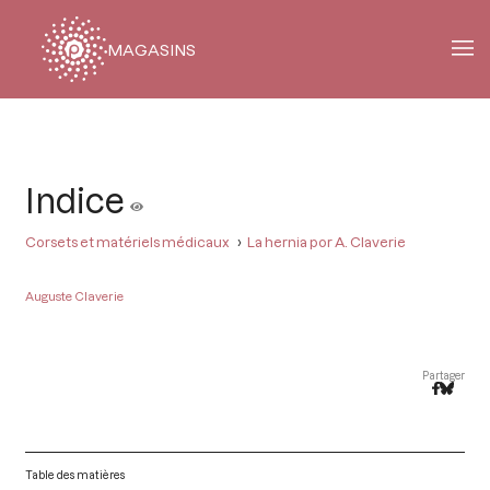
MAGASINS
Fil
d'Ariane
Indice
Corsets et matériels médicaux
La hernia por A. Claverie
Auguste Claverie
Partager
Table des matières