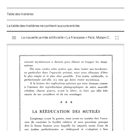
Table des matières
La table des matières ne contient aucune entrée.
V
La nouvelle jambe artificielle « La Française ». Paris : Maison Claverie, 1920. 28 p. (Prothèses, 18)
i
s
u
a
l
i
s
e
u
r
M
i
r
a
d
o
r