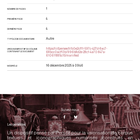
1
NOMBRE DE PAGES
4
PREMIÈRE PAGE
4
DERNIÈRE PAGE
Autre
TYPOLOGIE DOCUMENTAIRE
https://iiif.persee.fr/b0e2cf11-597c-427d-8ac7-
URI DU MANIFEST IIIF DU VOLUME
CONTENANT LE DOCUMENT
68bcc0acf13b/996b8d2e-28c1-4a70-847a-
610611885c15/manifest
16 décembre 2025 à 09:46
MODIFIÉ LE
Suivez-nous
Les perséides
Un dispositif pensé par Persée pour la valorisation de corpus
textuels et iconographiques numérisés construits en