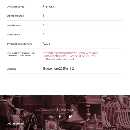
Français
LANGUE PRINCIPALE
1
NOMBRE DE PAGES
7
PREMIÈRE PAGE
7
DERNIÈRE PAGE
Autre
TYPOLOGIE DOCUMENTAIRE
https://iiif.persee.fr/b0e2cf11-597c-427d-8ac7-
URI DU MANIFEST IIIF DU VOLUME
CONTENANT LE DOCUMENT
68bcc0acf13b/f2b61221-e23d-4e90-9fb9-
3687ceeaaa1e/manifest
11 décembre 2025 à 11:12
MODIFIÉ LE
Suivez-nous
Les perséides