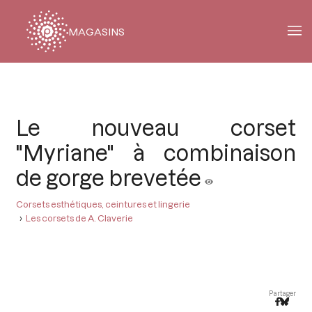
MAGASINS
Fil
d'Ariane
Le nouveau corset
"Myriane" à combinaison
de gorge brevetée
Corsets esthétiques, ceintures et lingerie
Les corsets de A. Claverie
Partager