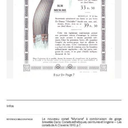
r
8 sur 9
• Page 7
Infos
Le nouveau corset "Myriane" à combinaison de gorge
RÉFÉRENCE BIBLIOGRAPHIQUE
brevetée. Dans : Corsets esthétiques, ceintures et lingerie — Les
corsets de A. Claverie
. 1910. p. 7.