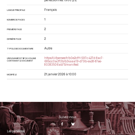
perfectionnés
. 1900. p. 2.
Français
LANGUE PRINCIPALE
1
NOMBRE DE PAGES
2
PREMIÈRE PAGE
2
DERNIÈRE PAGE
Autre
TYPOLOGIE DOCUMENTAIRE
https://iiif.persee.fr/b0e2cf11-597c-427d-8ac7-
URI DU MANIFEST IIIF DU VOLUME
CONTENANT LE DOCUMENT
68bcc0acf13b/b34aaa19-d79b-44d8-87ee-
80383506ab75/manifest
21 janvier 2026 à 10:00
MODIFIÉ LE
Suivez-nous
Les perséides