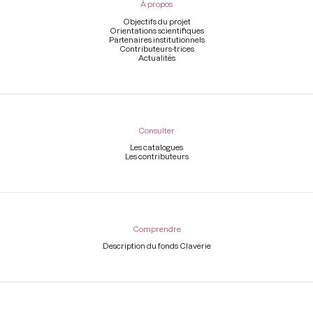
À propos
de
page
Objectifs du projet
Orientations scientifiques
Partenaires institutionnels
Contributeurs-trices
Actualités
Consulter
Les catalogues
Les contributeurs
Comprendre
Description du fonds Claverie