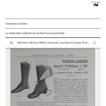
Partager
Table des matières
La table des matières ne contient aucune entrée.
V
Membre inférieur. Déformations de la jambe et du pied. Paris : Maison Claverie, 1910. 7 p. (Prothèses, 11)
i
s
u
a
l
i
s
e
u
r
M
i
r
a