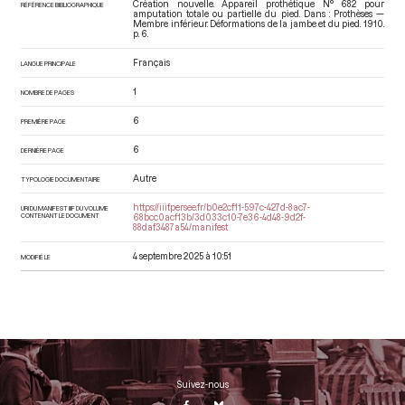
Création nouvelle. Appareil prothétique N° 682 pour
RÉFÉRENCE BIBLIOGRAPHIQUE
amputation totale ou partielle du pied. Dans : Prothèses —
Membre inférieur. Déformations de la jambe et du pied
. 1910.
p. 6.
Français
LANGUE PRINCIPALE
1
NOMBRE DE PAGES
6
PREMIÈRE PAGE
6
DERNIÈRE PAGE
Autre
TYPOLOGIE DOCUMENTAIRE
https://iiif.persee.fr/b0e2cf11-597c-427d-8ac7-
URI DU MANIFEST IIIF DU VOLUME
CONTENANT LE DOCUMENT
68bcc0acf13b/3d033c10-7e36-4d48-9d2f-
88daf3487a54/manifest
4 septembre 2025 à 10:51
MODIFIÉ LE
Suivez-nous