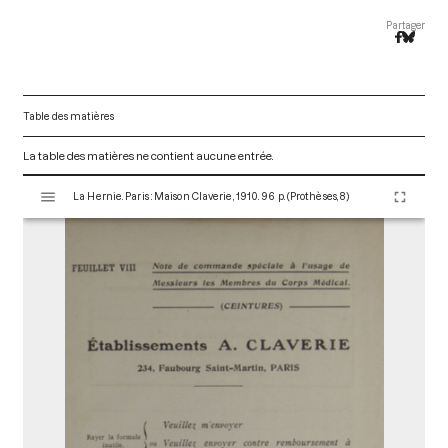
Partager
Table des matières
La table des matières ne contient aucune entrée.
V
La Hernie. Paris : Maison Claverie, 1910. 96 p. (Prothèses, 8)
i
s
u
a
l
i
s
e
u
r
M
i
r