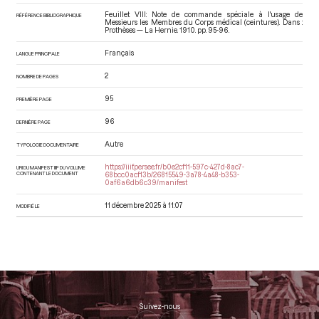
Feuillet VIII: Note de commande spéciale à l'usage de
RÉFÉRENCE BIBLIOGRAPHIQUE
Messieurs les Membres du Corps médical (ceintures). Dans :
Prothèses — La Hernie
. 1910. pp. 95-96.
Français
LANGUE PRINCIPALE
2
NOMBRE DE PAGES
95
PREMIÈRE PAGE
96
DERNIÈRE PAGE
Autre
TYPOLOGIE DOCUMENTAIRE
https://iiif.persee.fr/b0e2cf11-597c-427d-8ac7-
URI DU MANIFEST IIIF DU VOLUME
CONTENANT LE DOCUMENT
68bcc0acf13b/26815549-3a78-4a48-b353-
0af6a6db6c39/manifest
11 décembre 2025 à 11:07
MODIFIÉ LE
Suivez-nous