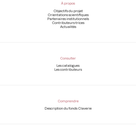
À propos
de
page
Objectifs du projet
Orientations scientifiques
Partenaires institutionnels
Contributeurs-trices
Actualités
Consulter
Les catalogues
Les contributeurs
Comprendre
Description du fonds Claverie