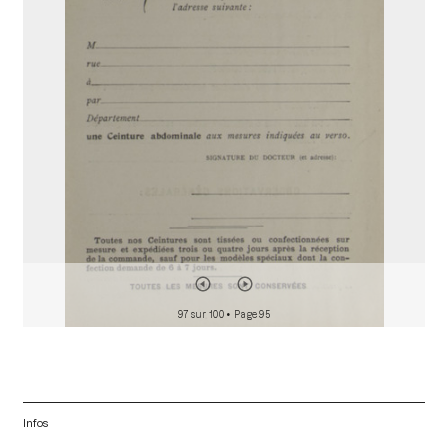
a
d
o
r
97 sur 100
• Page 95
Infos