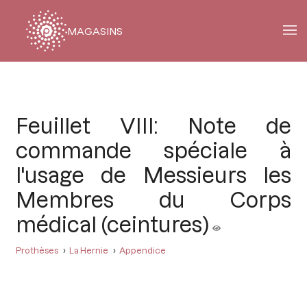
MAGASINS
Fil
d'Ariane
Feuillet VIII: Note de
commande spéciale à
l'usage de Messieurs les
Membres du Corps
médical (ceintures)
Prothèses
La Hernie
Appendice