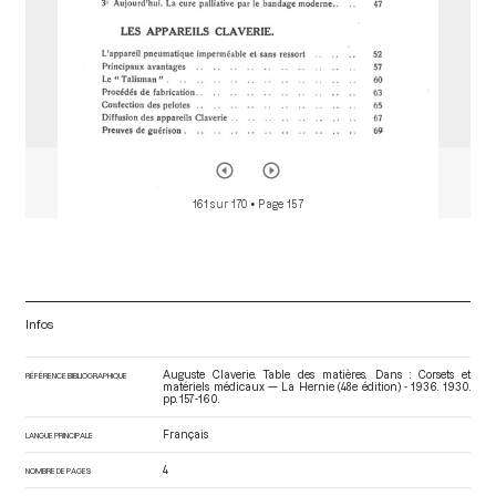
161 sur 170
• Page 157
Infos
Auguste Claverie. Table des matières. Dans : Corsets et
RÉFÉRENCE BIBLIOGRAPHIQUE
matériels médicaux — La Hernie (48e édition) - 1936
. 1930.
pp. 157-160.
Français
LANGUE PRINCIPALE
4
NOMBRE DE PAGES