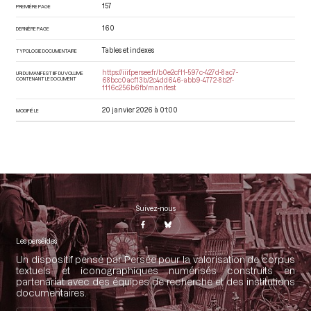
157
PREMIÈRE PAGE
160
DERNIÈRE PAGE
Tables et indexes
TYPOLOGIE DOCUMENTAIRE
https://iiif.persee.fr/b0e2cf11-597c-427d-8ac7-
URI DU MANIFEST IIIF DU VOLUME
CONTENANT LE DOCUMENT
68bcc0acf13b/2c4dd646-abb9-4772-8b2f-
1116c256b6fb/manifest
20 janvier 2026 à 01:00
MODIFIÉ LE
Suivez-nous
Les perséides
Un dispositif pensé par Persée pour la valorisation de corpus
textuels et iconographiques numérisés construits en
partenariat avec des équipes de recherche et des institutions
documentaires.