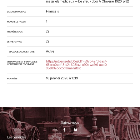
matériels médicaux — De Breuk door A. Claverie
. 1920. p. 82.
Français
LANGUE PRINCIPALE
1
NOMBRE DE PAGES
82
PREMIÈRE PAGE
82
DERNIÈRE PAGE
Autre
TYPOLOGIE DOCUMENTAIRE
https://iiif.persee.fr/b0e2cf11-597c-427d-8ac7-
URI DU MANIFEST IIIF DU VOLUME
CONTENANT LE DOCUMENT
68bcc0acf13b/2d623b4c-e92d-4a96-aad0-
38e037ddccd3/manifest
16 janvier 2026 à 18:19
MODIFIÉ LE
Suivez-nous
Les perséides