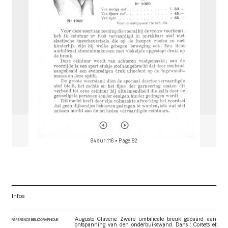
o
r
84 sur 116
• Page 82
Infos
Auguste Claverie. Zware umbilicale breuk gepaard aan
RÉFÉRENCE BIBLIOGRAPHIQUE
ontspanning van den onderbuikswand. Dans : Corsets et