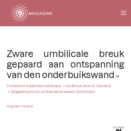
MAGASINS
Fil
d'Ariane
Zware umbilicale breuk
gepaard aan ontspanning
van den onderbuikswand
Corsets et matériels médicaux
De Breuk door A. Claverie
Epigastrische en ombilicale breuken. Eventratio
Auguste Claverie
Partager