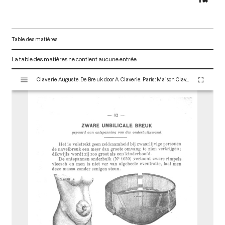
Table des matières
La table des matières ne contient aucune entrée.
V
Claverie Auguste. De Breuk door A. Claverie. Paris : Maison Claverie, 1920. 112 p. (Corsets et matériels médicaux, 6)
i
s
u
a
l
i
s
e
u
r
M
i
r
a
d