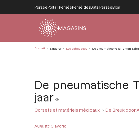
Persée
Portail Persée
Perséides
Data Persée
Blog
MAGASINS
Fil
Accueil
Explorer
Les catalogues
De pneumatische Talisman Extra-st
d'Ariane
De pneumatische Ta
jaar
Corsets et matériels médicaux
De Breuk door A
Auguste Claverie