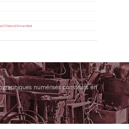
-38e037ddccd3/manifest
onographiques numérisés construits en