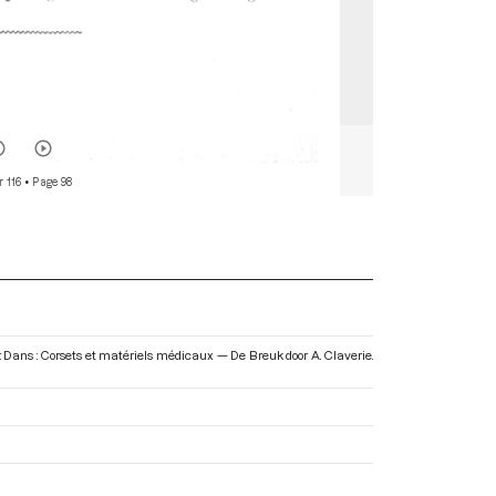
r 116
• Page 98
. Dans : Corsets et matériels médicaux — De Breuk door A. Claverie
.