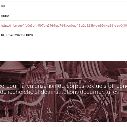
98
Autre
https://iiif.persee.fr/b0e2cf11-597c-427d-8ac7-68bcc0acf13b/2d623b4c-e92d-4a96-aad0
16 janvier 2026 à 18:20
ée pour la valorisation de corpus textuels et ic
de recherche et des institutions documentaires.