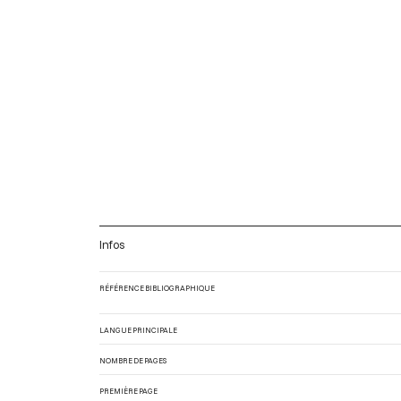
Infos
RÉFÉRENCE BIBLIOGRAPHIQUE
LANGUE PRINCIPALE
NOMBRE DE PAGES
PREMIÈRE PAGE