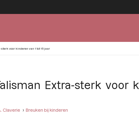
erk voor kinderen van 1 tot 15 jaar
lisman Extra-sterk voor ki
. Claverie
Breuken bij kinderen