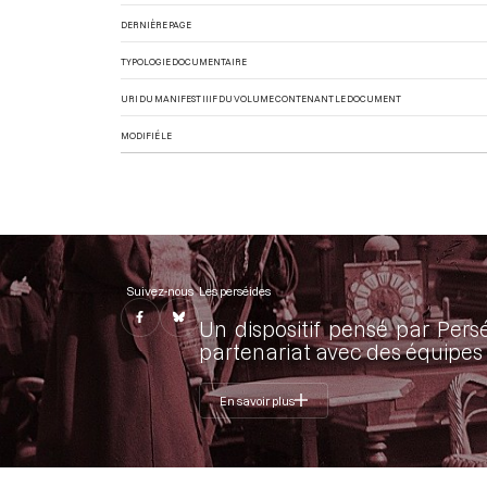
DERNIÈRE PAGE
TYPOLOGIE DOCUMENTAIRE
URI DU MANIFEST IIIF DU VOLUME CONTENANT LE DOCUMENT
MODIFIÉ LE
Suivez-nous
Les perséides
Un dispositif pensé par Pers
partenariat avec des équipes 
En savoir plus