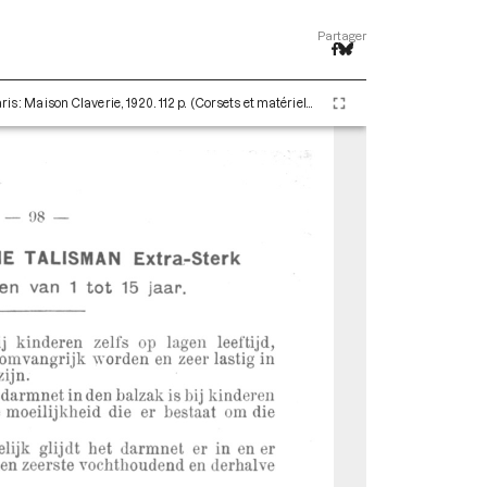
Partager
Claverie Auguste. De Breuk door A. Claverie. Paris : Maison Claverie, 1920. 112 p. (Corsets et matériels médicaux, 6)