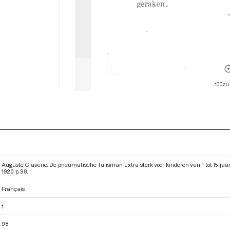
100 su
Auguste Claverie. De pneumatische Talisman Extra-sterk voor kinderen van 1 tot 15 jaar
1920. p. 98.
Français
1
98