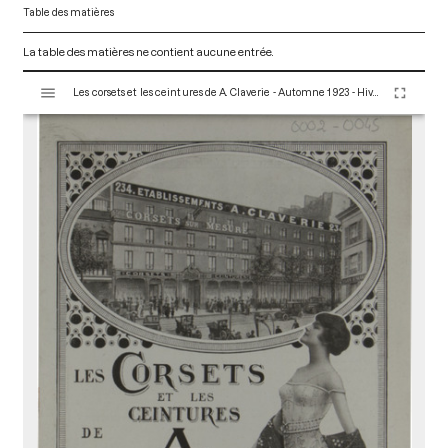
Table des matières
La table des matières ne contient aucune entrée.
V
Les corsets et les ceintures de A. Claverie - Automne 1923 - Hiver 1924. Paris : Maison Claverie, 1920. 16 p. (Corsets esthétiques, ceintures et lingerie, 44)
i
s
u
a
l
i
s
e
u
r
M
i
r
a
d
o
r