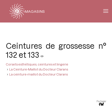
MAGASINS
Fil
d'Ariane
Ceintures de grossesse n°
132 et 133
Corsets esthétiques, ceintures et lingerie
La Ceinture-Maillot du Docteur Clarans
La ceinture-maillot du Docteur Clarans
Partager