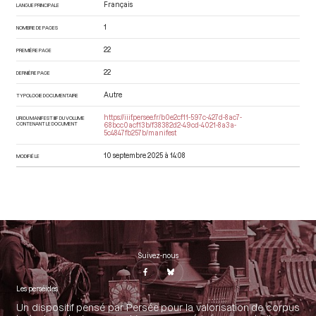
Français
LANGUE PRINCIPALE
1
NOMBRE DE PAGES
22
PREMIÈRE PAGE
22
DERNIÈRE PAGE
Autre
TYPOLOGIE DOCUMENTAIRE
https://iiif.persee.fr/b0e2cf11-597c-427d-8ac7-
URI DU MANIFEST IIIF DU VOLUME
CONTENANT LE DOCUMENT
68bcc0acf13b/f38382d2-49cd-4021-8a3a-
5c4847fb257b/manifest
10 septembre 2025 à 14:08
MODIFIÉ LE
Suivez-nous
Les perséides
Un dispositif pensé par Persée pour la valorisation de corpus