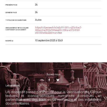
24
PREMIÈRE PAGE
24
DERNIÈRE PAGE
Autre
TYPOLOGIE DOCUMENTAIRE
https://iiif.persee.fr/b0e2cf11-597c-427d-8ac7-
URI DU MANIFEST IIIF DU VOLUME
CONTENANT LE DOCUMENT
68bcc0acf13b/191ea489-398a-4072-816f-
d6059a55c22d/manifest
10 septembre 2025 à 12:49
MODIFIÉ LE
Suivez-nous
Les perséides
Un dispositif pensé par Persée pour la valorisation de corpus
textuels et iconographiques numérisés construits en
partenariat avec des équipes de recherche et des institutions
documentaires.