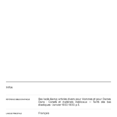
Infos
Bas lacés &amp; articles divers pour Hommes et pour Dames.
RÉFÉRENCE BIBLIOGRAPHIQUE
Dans : Corsets et matériels médicaux — Tarifs des bas
élastiques - Janvier 1933
. 1930. p. 5.
Français
LANGUE PRINCIPALE