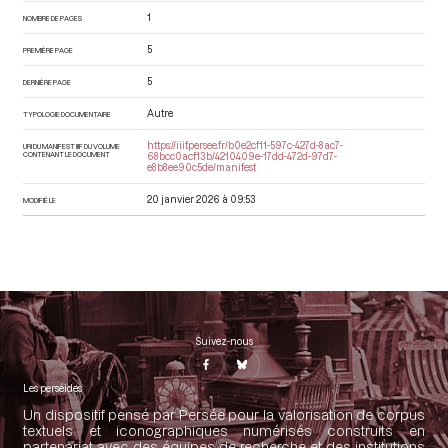
1
NOMBRE DE PAGES
5
PREMIÈRE PAGE
5
DERNIÈRE PAGE
Autre
TYPOLOGIE DOCUMENTAIRE
https://iiif.persee.fr/b0e2cf11-597c-427d-8ac7-
URI DU MANIFEST IIIF DU VOLUME
CONTENANT LE DOCUMENT
68bcc0acf13b/4210409e-17dd-472d-97d7-
e8b8ee90c5de/manifest
20 janvier 2026 à 09:53
MODIFIÉ LE
Suivez-nous
Les perséides
Un dispositif pensé par Persée pour la valorisation de corpus
textuels et iconographiques numérisés construits en
partenariat avec des équipes de recherche et des institutions