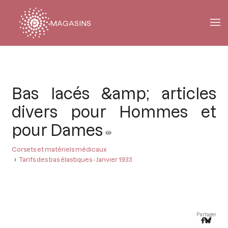
MAGASINS
Fil
d'Ariane
Bas lacés &amp; articles
divers pour Hommes et
pour Dames
Corsets et matériels médicaux
Tarifs des bas élastiques - Janvier 1933
Partager