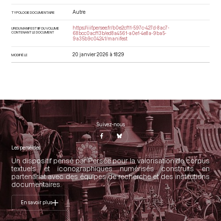
Autre
TYPOLOGIE DOCUMENTAIRE
https://iiif.persee.fr/b0e2cf11-597c-427d-8ac7-
URI DU MANIFEST IIIF DU VOLUME
CONTENANT LE DOCUMENT
68bcc0acf13b/ed8a4561-a0e1-4e8a-9ba5-
9a35b9c04241/manifest
20 janvier 2026 à 18:29
MODIFIÉ LE
Suivez-nous
Les perséides
Un dispositif pensé par Persée pour la valorisation de corpus
textuels et iconographiques numérisés construits en
partenariat avec des équipes de recherche et des institutions
documentaires.
En savoir plus