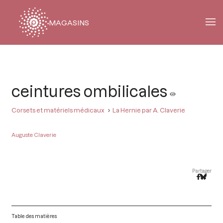
MAGASINS
Fil
d'Ariane
ceintures ombilicales
Corsets et matériels médicaux
La Hernie par A. Claverie
Auguste Claverie
Partager
Table des matières