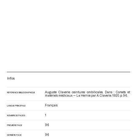
Infos
Auguste Claverie. ceintures ombilicales. Dans : Corsets et
RÉFÉRENCE BIBLIOGRAPHIQUE
matériels médicaux — La Hernie par A. Claverie
. 1920. p. 96.
Français
LANGUE PRINCIPALE
1
NOMBRE DE PAGES
96
PREMIÈRE PAGE
96
DERNIÈRE PAGE