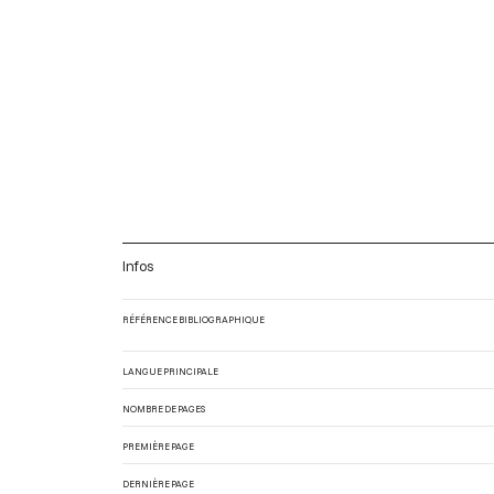
Infos
RÉFÉRENCE BIBLIOGRAPHIQUE
LANGUE PRINCIPALE
NOMBRE DE PAGES
PREMIÈRE PAGE
DERNIÈRE PAGE