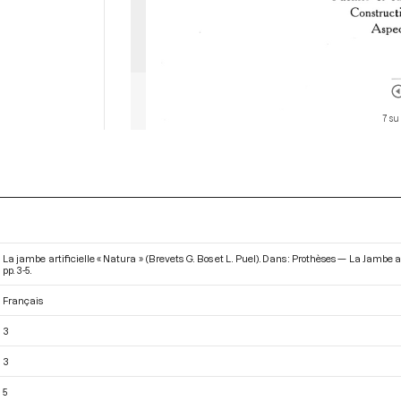
7 su
La jambe artificielle « Natura » (Brevets G. Bos et L. Puel). Dans : Prothèses — La Jambe art
pp. 3-5.
Français
3
3
5