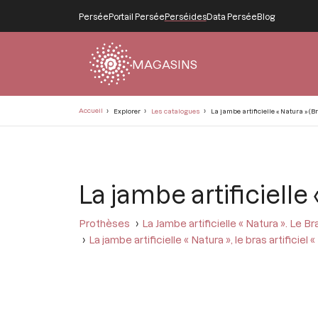
Persée
Portail Persée
Perséides
Data Persée
Blog
MAGASINS
Fil
Accueil
Explorer
Les catalogues
La jambe artificielle « Natura » (Br
d'Ariane
La jambe artificielle 
Prothèses
La Jambe artificielle « Natura ». Le Bra
La jambe artificielle « Natura », le bras artificiel