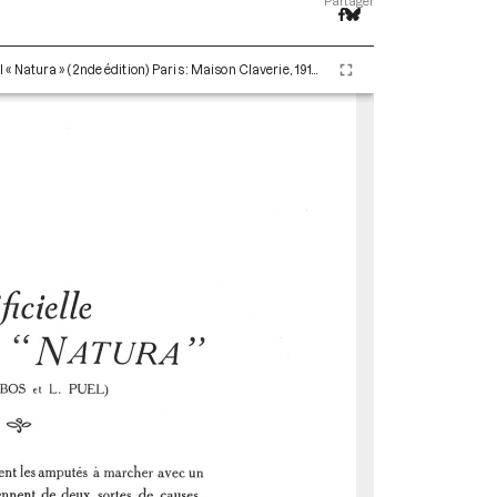
Partager
La Jambe artificielle « Natura ». Le Bras artificiel « Natura » (2nde édition) Paris : Maison Claverie, 1915. 36 p. (Prothèses, 16)