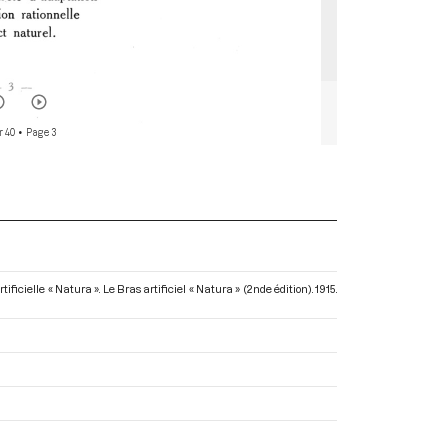
r 40
• Page 3
ificielle « Natura ». Le Bras artificiel « Natura » (2nde édition)
. 1915.