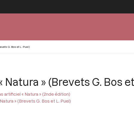
evets G. Bos et L. Puel)
« Natura » (Brevets G. Bos et
s artificiel « Natura » (2nde édition)
 « Natura » (Brevets G. Bos et L. Puel)