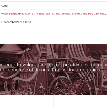
Autre
https://iiif.persee.fr/b0e2cf11-597c-427d-8ac7-68bcc0acf13b/2a7fde1c-2e84-4124-8ddf-e9b
16 décembre 2025 à 09:55
ée pour la valorisation de corpus textuels et ic
de recherche et des institutions documentaires.