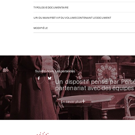
TYPOLOGIE DOCUMENTAIRE
URI DU MANIFEST IIIF DU VOLUME CONTENANT LE DOCUMENT
MODIFIÉ LE
Suivez-nous
Les perséides
Un dispositif pensé par Pers
partenariat avec des équipes 
En savoir plus