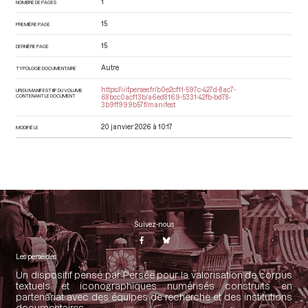
1
NOMBRE DE PAGES
15
PREMIÈRE PAGE
15
DERNIÈRE PAGE
Autre
TYPOLOGIE DOCUMENTAIRE
https://iiif.persee.fr/b0e2cf11-597c-427d-8ac7-
URI DU MANIFEST IIIF DU VOLUME
CONTENANT LE DOCUMENT
68bcc0acf13b/a6ed8169-5331-42fb-bd78-
3b9ff999b57f/manifest
20 janvier 2026 à 10:17
MODIFIÉ LE
Suivez-nous
Les perséides
Un dispositif pensé par Persée pour la valorisation de corpus
textuels et iconographiques numérisés construits en
partenariat avec des équipes de recherche et des institutions
documentaires.