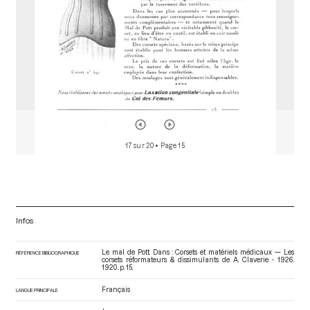
17 sur 20
• Page 15
Infos
Le mal de Pott. Dans : Corsets et matériels médicaux — Les
RÉFÉRENCE BIBLIOGRAPHIQUE
corsets réformateurs & dissimulants de A. Claverie - 1926
.
1920. p. 15.
Français
LANGUE PRINCIPALE