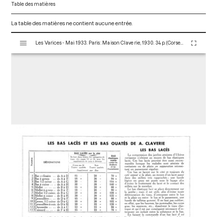
Table des matières
La table des matières ne contient aucune entrée.
V
Les Varices - Mai 1933. Paris : Maison Claverie, 1930. 34 p. (Corsets et matériels médicaux, 15)
i
s
u
a
l
i
s
e
u
r
M
i
r
a
d
o
r