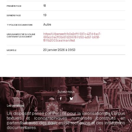
18
PREMIÈRE PAGE
19
DERNIÈRE PAGE
Autre
TYPOLOGIE DOCUMENTAIRE
https://iiif.persee.fr/b0e2cf11-597c-427d-8ac7-
URI DU MANIFEST IIIF DU VOLUME
CONTENANT LE DOCUMENT
68bcc0acf13b/d7d29618-7d50-4db7-b658-
f811b2003caa/manifest
20 janvier 2026 à 09:53
MODIFIÉ LE
Suivez-nous
Les perséides
Un dispositif pensé par Persée pour la valorisation de corpus
textuels et iconographiques numérisés construits en
partenariat avec des équipes de recherche et des institutions
documentaires.