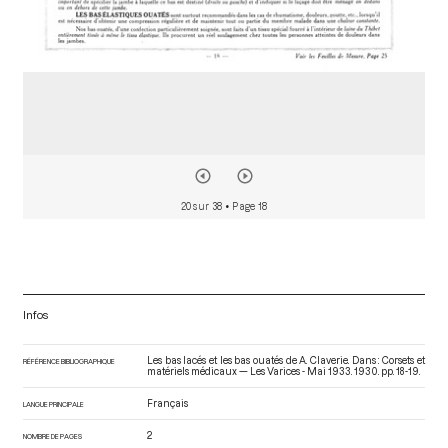
20 sur 38
• Page 18
Infos
Les bas lacés et les bas ouatés de A. Claverie. Dans : Corsets et
RÉFÉRENCE BIBLIOGRAPHIQUE
matériels médicaux — Les Varices - Mai 1933
. 1930. pp. 18-19.
Français
LANGUE PRINCIPALE
2
NOMBRE DE PAGES