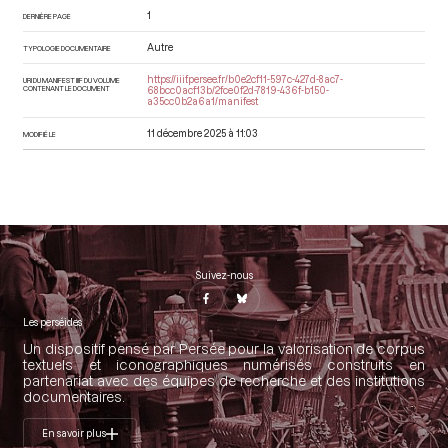
1
DERNIÈRE PAGE
Autre
TYPOLOGIE DOCUMENTAIRE
https://iiif.persee.fr/b0e2cf11-597c-427d-8ac7-
URI DU MANIFEST IIIF DU VOLUME
CONTENANT LE DOCUMENT
68bcc0acf13b/2fce0f2d-7819-436f-b150-
a35cc0b2a6a1/manifest
11 décembre 2025 à 11:03
MODIFIÉ LE
Suivez-nous
Les perséides
Un dispositif pensé par Persée pour la valorisation de corpus
textuels et iconographiques numérisés construits en
partenariat avec des équipes de recherche et des institutions
documentaires.
En savoir plus