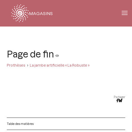
MAGASINS
Fil
d'Ariane
Page de fin
Prothèses
La jambe artificielle « La Robuste »
Partager
Table des matières