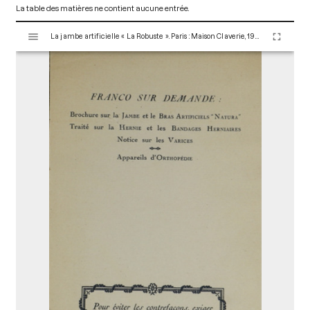
La table des matières ne contient aucune entrée.
V
La jambe artificielle « La Robuste ». Paris : Maison Claverie, 1900. 8 p. (Prothèses, 6)
i
s
u
a
l
i
s
e
u
r
M
i
r
a
d
o
r