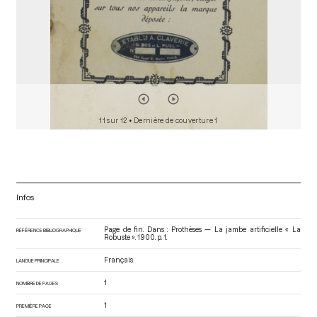
11 sur 12
• Dernière de couverture 1
Infos
Page de fin. Dans : Prothèses — La jambe artificielle « La
RÉFÉRENCE BIBLIOGRAPHIQUE
Robuste »
. 1900. p. 1.
Français
LANGUE PRINCIPALE
1
NOMBRE DE PAGES
1
PREMIÈRE PAGE