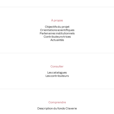
Menu
du
pied
À propos
de
page
Objectifs du projet
Orientations scientifiques
Partenaires institutionnels
Contributeurs-trices
Actualités
Consulter
Les catalogues
Les contributeurs
Comprendre
Description du fonds Claverie