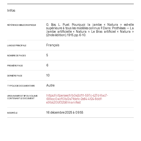
Infos
G. Bos, L. Puel. Pourquoi la jambe « Natura » est-elle
RÉFÉRENCE BIBLIOGRAPHIQUE
supérieure à tous les modèles connus ?. Dans : Prothèses — La
Jambe artificielle « Natura ». Le Bras artificiel « Natura »
(2nde édition)
. 1915. pp. 6-10.
Français
LANGUE PRINCIPALE
5
NOMBRE DE PAGES
6
PREMIÈRE PAGE
10
DERNIÈRE PAGE
Autre
TYPOLOGIE DOCUMENTAIRE
https://iiif.persee.fr/b0e2cf11-597c-427d-8ac7-
URI DU MANIFEST IIIF DU VOLUME
CONTENANT LE DOCUMENT
68bcc0acf13b/2a7fde1c-2e84-4124-8ddf-
e9b420bf32b8/manifest
16 décembre 2025 à 09:55
MODIFIÉ LE