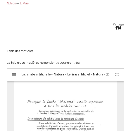
G. Bos
L. Puel
Partager
Table des matières
La table des matières ne contient aucune entrée.
V
La Jambe artificielle « Natura ». Le Bras artificiel « Natura » (2nde édition) Paris : Maison Claverie, 1915. 36 p. (Prothèses, 16)
i
s
u
a
l
i
s
e
u
r