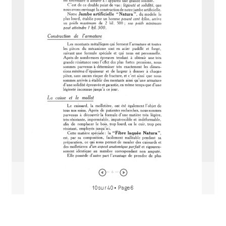
M
i
r
a
d
o
r
10 sur 40
• Page 6