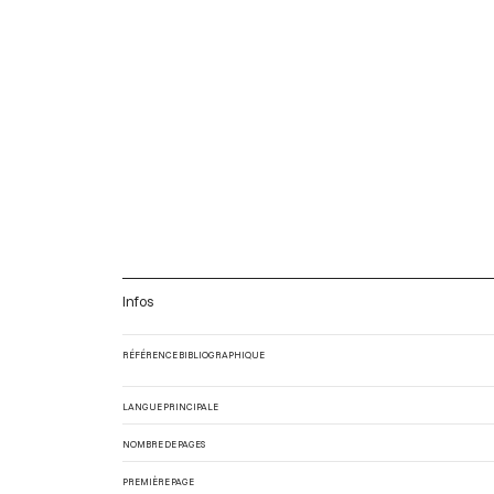
Infos
RÉFÉRENCE BIBLIOGRAPHIQUE
LANGUE PRINCIPALE
NOMBRE DE PAGES
PREMIÈRE PAGE