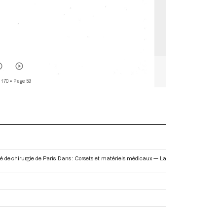
 170
• Page 59
é de chirurgie de Paris. Dans : Corsets et matériels médicaux — La