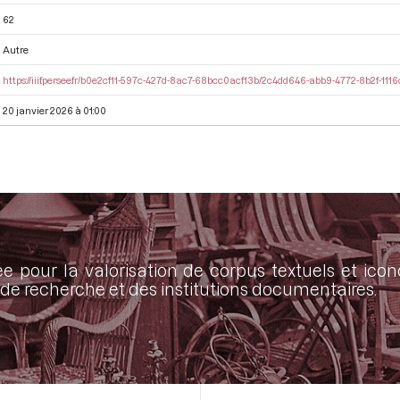
62
Autre
https://iiif.persee.fr/b0e2cf11-597c-427d-8ac7-68bcc0acf13b/2c4dd646-abb9-4772-8b2f-11
20 janvier 2026 à 01:00
ée pour la valorisation de corpus textuels et ic
de recherche et des institutions documentaires.