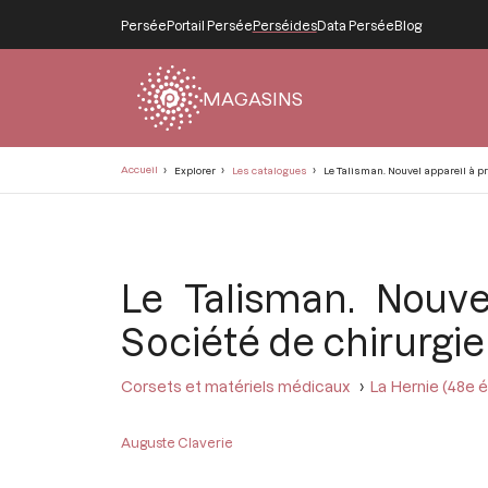
Persée
Portail Persée
Perséides
Data Persée
Blog
MAGASINS
Fil
Accueil
Explorer
Les catalogues
Le Talisman. Nouvel appareil à pr
d'Ariane
Le Talisman. Nouve
Société de chirurgie
Corsets et matériels médicaux
La Hernie (48e éd
Auguste Claverie