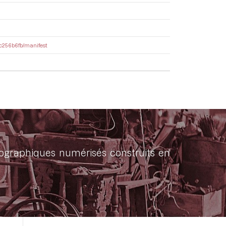
16c256b6fb/manifest
onographiques numérisés construits en