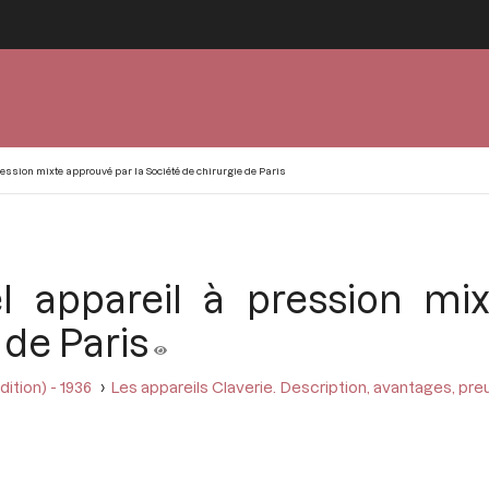
ession mixte approuvé par la Société de chirurgie de Paris
l appareil à pression mi
 de Paris
ition) - 1936
Les appareils Claverie. Description, avantages, pr