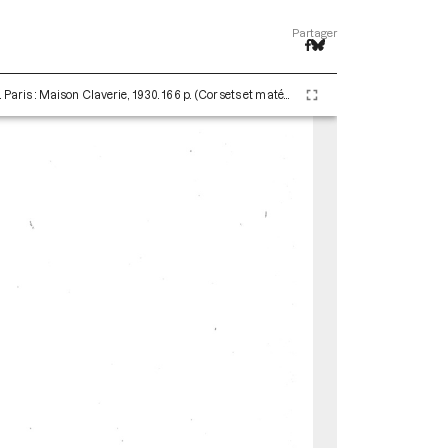
Partager
Claverie Auguste. La Hernie (48e édition) - 1936. Paris : Maison Claverie, 1930. 166 p. (Corsets et matériels médicaux, 16)