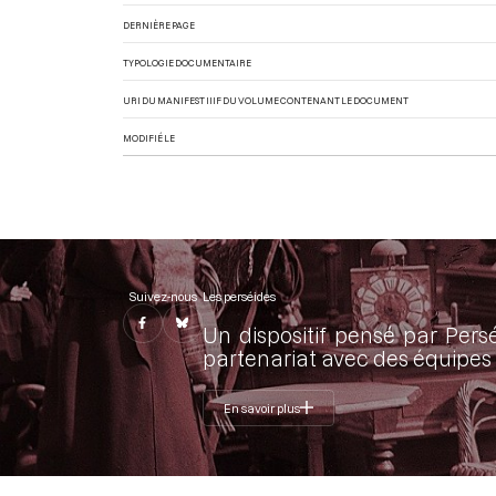
DERNIÈRE PAGE
TYPOLOGIE DOCUMENTAIRE
URI DU MANIFEST IIIF DU VOLUME CONTENANT LE DOCUMENT
MODIFIÉ LE
Suivez-nous
Les perséides
Un dispositif pensé par Pers
partenariat avec des équipes 
En savoir plus