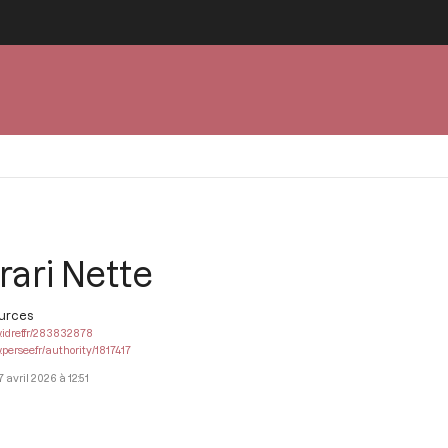
rari Nette
ources
.idref.fr/283832878
.persee.fr/authority/1817417
7 avril 2026 à 12:51