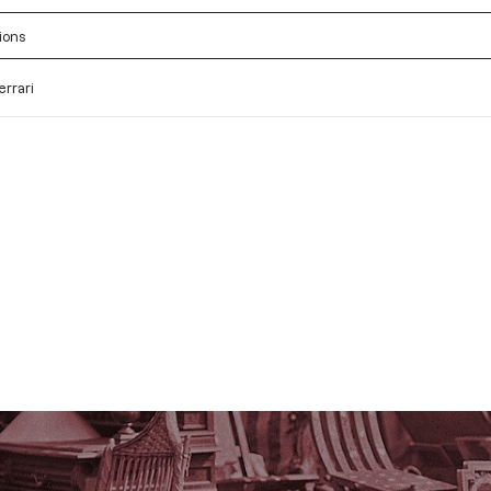
ions
errari