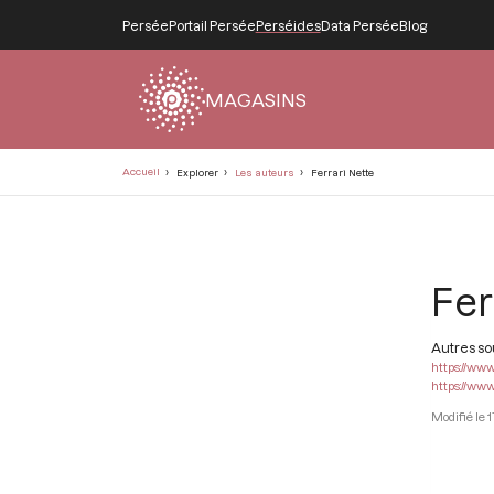
Persée
Portail Persée
Perséides
Data Persée
Blog
MAGASINS
Fil
Accueil
Explorer
Les auteurs
Ferrari Nette
d'Ariane
Fer
Autres s
https://www
https://www
1