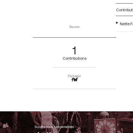
Contribut
Nette F
Source
1
Contributions
Partager
Suivez-nous
Les perséides