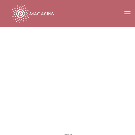
MAGASINS
Fil
d'Ariane