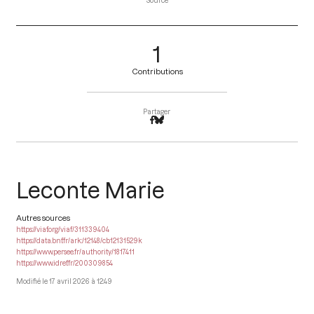
Source
1
Contributions
Partager
Leconte Marie
Autres sources
https://viaf.org/viaf/311339404
https://data.bnf.fr/ark:/12148/cb12131529k
https://www.persee.fr/authority/1817411
https://www.idref.fr/200309854
17 avril 2026 à 12:49