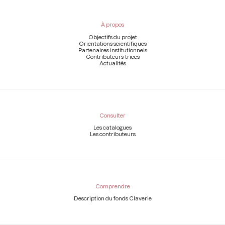
du
pied
À propos
de
page
Objectifs du projet
Orientations scientifiques
Partenaires institutionnels
Contributeurs-trices
Actualités
Consulter
Les catalogues
Les contributeurs
Comprendre
Description du fonds Claverie