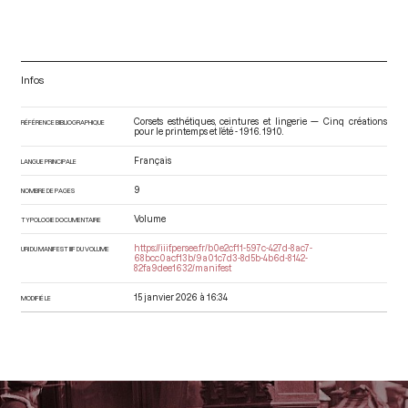
Infos
Corsets esthétiques, ceintures et lingerie — Cinq créations
RÉFÉRENCE BIBLIOGRAPHIQUE
pour le printemps et l’été - 1916
. 1910.
Français
LANGUE PRINCIPALE
9
NOMBRE DE PAGES
Volume
TYPOLOGIE DOCUMENTAIRE
https://iiif.persee.fr/b0e2cf11-597c-427d-8ac7-
URI DU MANIFEST IIIF DU VOLUME
68bcc0acf13b/9a01c7d3-8d5b-4b6d-8142-
82fa9dee1632/manifest
15 janvier 2026 à 16:34
MODIFIÉ LE