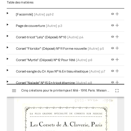
Table des matières
[Facsimilé]
[Autre]
pp.1-2
Page de couverture
[Autre]
p.3
Corset-tricot "Lely" (Déposé) N° 10
[Autre]
p.4
Corset "Floridor" (Déposé) N° 11 Forme nouvelle
[Autre]
p.5
Corset "Myrtis" (Déposé) N° 12 Pour l'été
[Autre]
p.6
Corset-sangle du Dr Ajax N° 14 En tissu élastique
[Autre]
p.7
Corset "Naïade" N° 15 En tricot étamine
[Autre]
p.8
V
Cinq créations pour le printemps et l’été - 1916. Paris : Maison Claverie, 1910. 8 p. (Corsets esthétiques, ceintures et lingerie, 25)
i
s
u
a
l
i
s