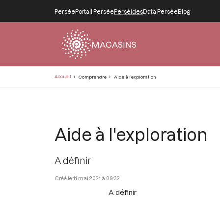
Persée
Portail Persée
Perséides
Data Persée
Blog
MAGASINS
Fil
Accueil
Comprendre
Aide à l'exploration
d'Ariane
Aide à l'exploration
A définir
11 mai 2021 à 09:32
A définir