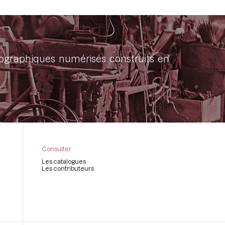
onographiques numérisés construits en
Consulter
Les catalogues
Les contributeurs